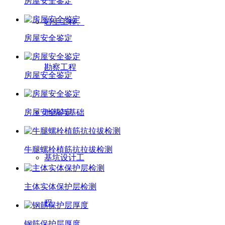
房屋安全鉴定
岩土工程、
房屋安全鉴定
勘察工程
房屋安全鉴定
房屋安全鉴定
地基与基础
牛腿螺栓植筋抗拉拔检测
基坑设计工
主体实体保护层检测
程
钢筋保护层厚度