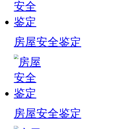
房屋安全鉴定
房屋安全鉴定