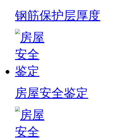
钢筋保护层厚度
房屋安全鉴定