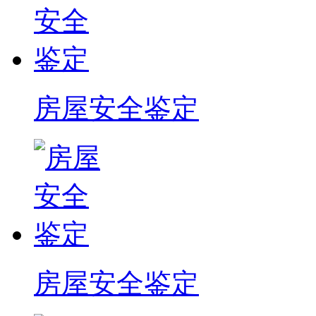
房屋安全鉴定
房屋安全鉴定