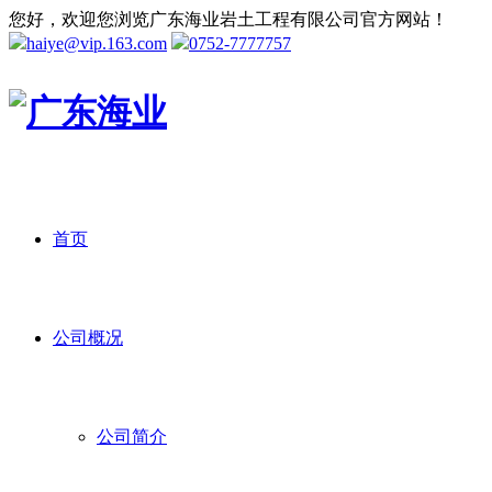
您好，欢迎您浏览广东海业岩土工程有限公司官方网站！
haiye@vip.163.com
0752-7777757
首页
公司概况
公司简介