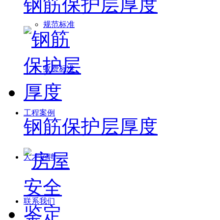
钢筋保护层厚度
规范标准
收费标准
工程案例
钢筋保护层厚度
人才招聘
联系我们