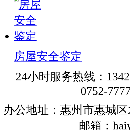
房屋安全鉴定
24小时服务热线：1342
0752-777
办公地址：惠州市惠城区
邮箱：haiye