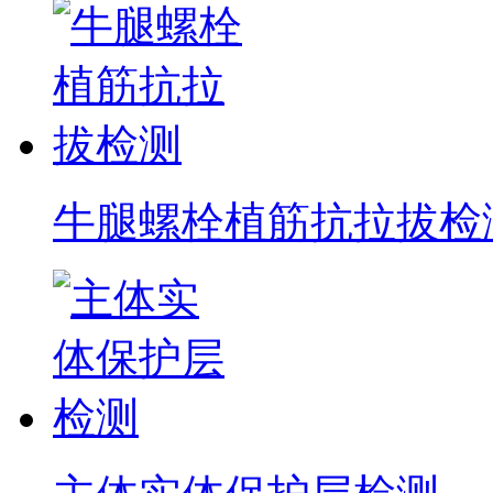
牛腿螺栓植筋抗拉拔检