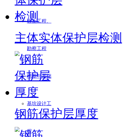
岩土工程、
主体实体保护层检测
勘察工程
地基与基础
基坑设计工
钢筋保护层厚度
程