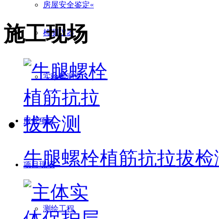
房屋安全鉴定
«
施工现场
检测仪器
实验检测室
服务项目
牛腿螺栓植筋抗拉拔检
项目现场
测绘工程