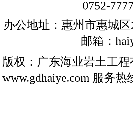
0752-777
办公地址：惠州市惠城区
邮箱：haiye
版权：广东海业岩土工程
www.gdhaiye.com 服务热
13071440号