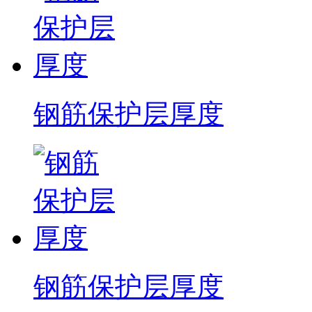
钢筋保护层厚度
钢筋保护层厚度