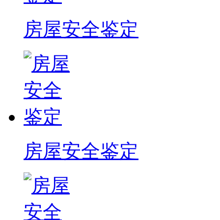
房屋安全鉴定
房屋安全鉴定