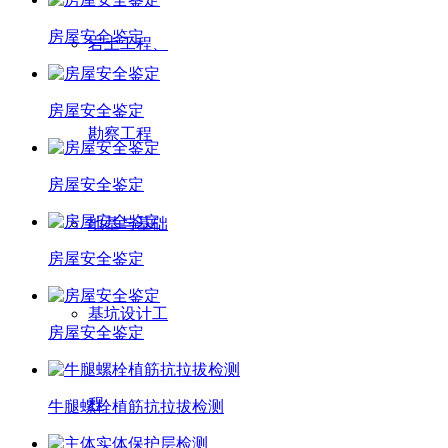
房屋安全鉴定
岩土工程、
房屋安全鉴定
勘察工程
房屋安全鉴定
地基与基础
房屋安全鉴定
基坑设计工
房屋安全鉴定
程
牛腿螺栓植筋抗拉拔检测