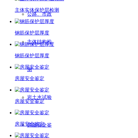
主体实体保护层检测
公路、市政
钢筋保护层厚度
主体结构检
钢筋保护层厚度
测
房屋安全鉴定
岩土水试验
房屋安全鉴定
房屋安全鉴定
房屋安全鉴