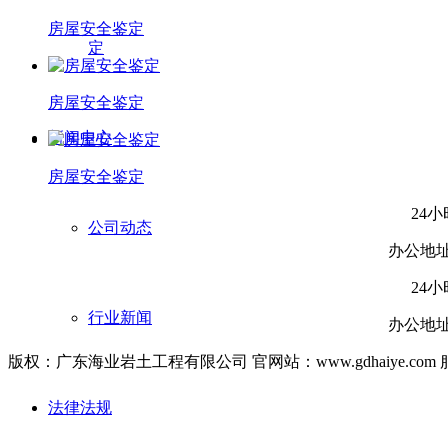
房屋安全鉴定
定
房屋安全鉴定
新闻中心
房屋安全鉴定
24小
公司动态
办公地址
24小
行业新闻
办公地址
版权：广东海业岩土工程有限公司 官网站：www.gdhaiye.com 服务
法律法规