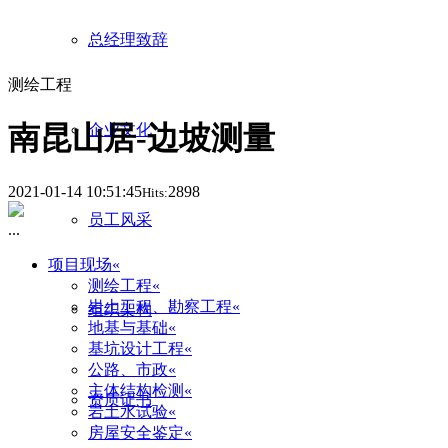
总经理致辞
测绘工程
南昆山居-边坡测量
企业文化
2021-01-14 10:51:45
2898
Hits:
员工风采
...
项目现场
«
测绘工程
«
岩土工程、勘察工程
«
组织架构
地基与基础
«
基坑设计工程
«
公路、市政
«
主体结构检测
«
资质证书
岩土水试验
«
房屋安全鉴定
«