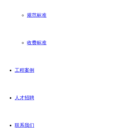
规范标准
收费标准
工程案例
人才招聘
联系我们